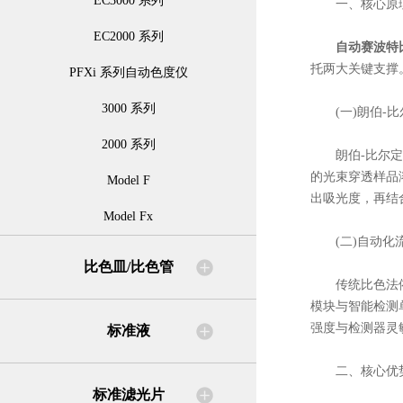
EC3000 系列
一、核心原理
EC2000 系列
自动赛波特
托两大关键支撑
PFXi 系列自动色度仪
3000 系列
(一)朗伯-比
2000 系列
朗伯-比尔定律
的光束穿透样品
Model F
出吸光度，再结
Model Fx
(二)自动化流
比色皿/比色管
传统比色法依赖
模块与智能检测
强度与检测器灵
标准液
二、核心优势
标准滤光片