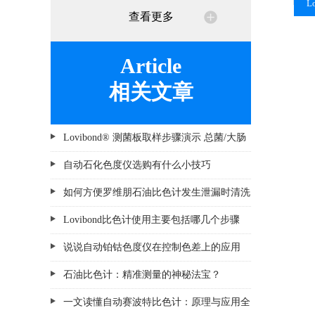
L
查看更多
Article
相关文章
Lovibond® 测菌板取样步骤演示 总菌/大肠
杆菌/假单胞菌
自动石化色度仪选购有什么小技巧
如何方便罗维朋石油比色计发生泄漏时清洗
Lovibond比色计使用主要包括哪几个步骤
说说自动铂钴色度仪在控制色差上的应用
石油比色计：精准测量的神秘法宝？
一文读懂自动赛波特比色计：原理与应用全