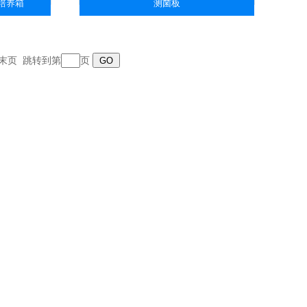
温培养箱
测菌板
页 末页 跳转到第
页