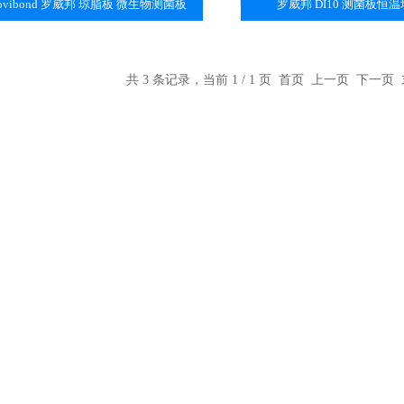
ovibond 罗威邦 琼脂板 微生物测菌板
罗威邦 DI10 测菌板恒
共 3 条记录，当前 1 / 1 页 首页 上一页 下一