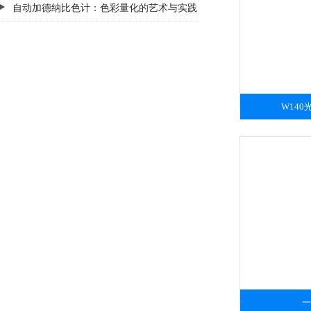
统（LIMS）要求
自动加德纳比色计：色彩量化的艺术与实践
W14
一