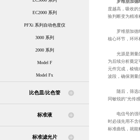
EC3000 系列
罗维朋加德
度越高，吸收的
EC2000 系列
验判断变为精准
PFXi 系列自动色度仪
罗维朋加德纳比
3000 系列
核心环节，环环
2000 系列
光源是测量的起
为后续分析奠定
Model F
元件完成，棱镜
Model Fx
波段，确保测量
随后，筛选出的
比色皿/比色管
同敏锐的“光传
电信号的强弱直
标准液
时必须先用不含
标准曲线，就能
标准滤光片