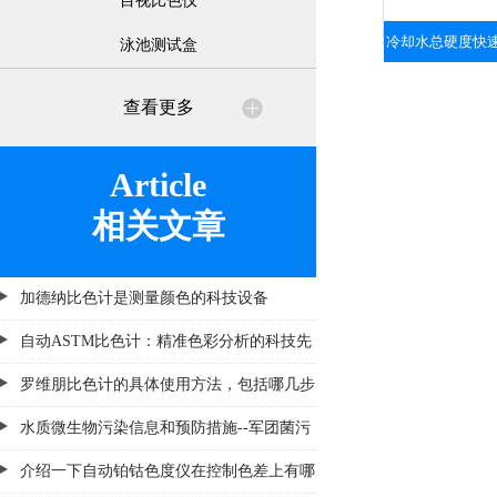
目视比色仪
冷却水总硬度快速滴
泳池测试盒
查看更多
Article
相关文章
加德纳比色计是测量颜色的科技设备
自动ASTM比色计：精准色彩分析的科技先
锋
罗维朋比色计的具体使用方法，包括哪几步
水质微生物污染信息和预防措施--军团菌污
染
介绍一下自动铂钴色度仪在控制色差上有哪