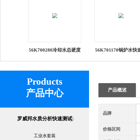
56K700280冷却水总硬度
56K701170锅炉水快
快速滴定套装 罗威邦
测套装 德国罗威邦工
Lovibond
套装
Products
产品概述
产品中心
品牌
罗威邦水质分析快速测试
价格区间
工业水套装