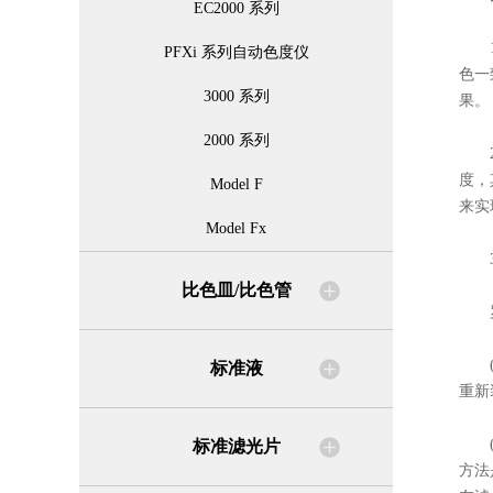
EC2000 系列
1.
PFXi 系列自动色度仪
色一
3000 系列
果。
2000 系列
2.
度，
Model F
来实
Model Fx
3.
比色皿/比色管
罗维
(1
标准液
重新
(2
标准滤光片
方法