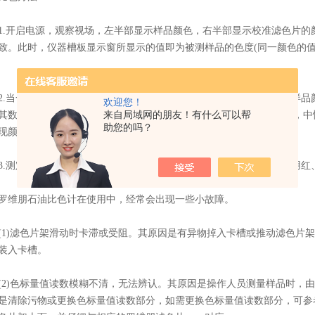
开启电源，观察视场，左半部显示样品颜色，右半部显示校准滤色片的
致。此时，仪器槽板显示窗所显示的值即为被测样品的色度(同一颜色的
当一种或两种原色滤光片被调到很接近样品颜色时，如果其颜色比样品
欢迎您！
其数值为样品的亮度数据。这里必须注意，当三种原色均用于比色时，中
来自局域网的朋友！有什么可以帮
助您的吗？
现颜色的匹配。
测定黄色液体的颜色时，建议先将黄色罗维朋色度固定下来，然后用红
朋石油比色计在使用中，经常会出现一些小故障。
)滤色片架滑动时卡滞或受阻。其原因是有异物掉入卡槽或推动滤色片架
装入卡槽。
)色标量值读数模糊不清，无法辨认。其原因是操作人员测量样品时，由
是清除污物或更换色标量值读数部分，如需更换色标量值读数部分，可参考