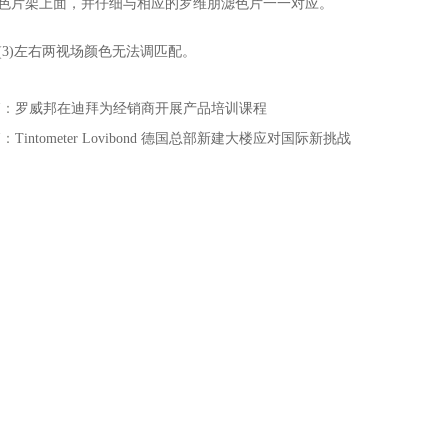
色片架上面，并仔细与相应的罗维朋滤色片一一对应。
)左右两视场颜色无法调匹配。
篇：
罗威邦在迪拜为经销商开展产品培训课程
篇：
Tintometer Lovibond 德国总部新建大楼应对国际新挑战