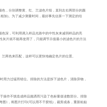
颜色，分别调整黄、红、兰滤色片组，直到左右两部分的颜
值相加)。为了减少测量时间，最好事先估算一下测定的结
颜色深，可利用调入样品光路中的中性灰来减弱样品的亮
性灰片就不能再使用了，只能调节示值最小的滤色片的方法
、兰两色来匹配，这样可以更快地确定色片的位置。
时用力过猛而错位。排除的方法是拆下滤色片，清除异物，
于操作不慎造成样品抛洒而污染了色标量值读数部分。排除
图1，将图片打印(可以用不干胶纸)，裁剪成条，重新粘贴