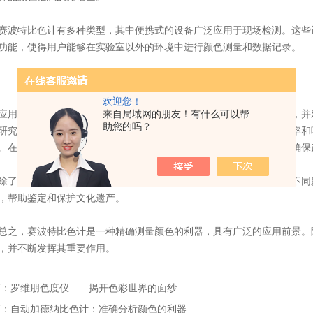
特比色计有多种类型，其中便携式的设备广泛应用于现场检测。这些设
功能，使得用户能够在实验室以外的环境中进行颜色测量和数据记录。
欢迎您！
非常广泛。在化学领域，它被用于研究化学反应的动力学和机理，并对
来自局域网的朋友！有什么可以帮
助您的吗？
研究材料光学性质、表面形貌和厚度，从而确定材料的透明度、折射率和
。在食品加工和制药行业，可以用来检测食品和药物的成分和品质，确保
以上应用外，还可以用于艺术品和文物的保护和研究。通过测量不同颜
，帮助鉴定和保护文化遗产。
，赛波特比色计是一种精确测量颜色的利器，具有广泛的应用前景。随
，并不断发挥其重要作用。
篇：
罗维朋色度仪——揭开色彩世界的面纱
篇：
自动加德纳比色计：准确分析颜色的利器