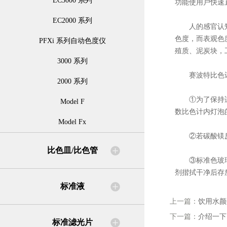
EC3000 系列
功能使用户快速
EC2000 系列
人的感官认知系
色度，而表观色
PFXi 系列自动色度仪
殖质、泥炭块，
3000 系列
赛波特比色计
2000 系列
①为了保持适宜
Model F
数比色计内灯泡
Model Fx
②若碳酸镁反光
比色皿/比色管
③标准色玻璃片
剂揩拭干净后存
标准液
上一篇：
饮用水颜
下一篇：
介绍一下
标准滤光片