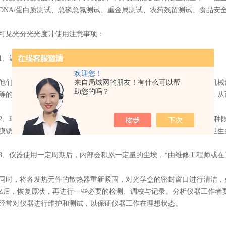
DNA/蛋白质测试、总磷总氮测试、重金属测试、农药残留测试、食品安
见光分光光度计使用注意事项：
温度和湿度是影响仪器性能的重要因素：
欢迎您！
可以引起机械部件的锈蚀，使金属镜面的光洁度下降，引起仪器机械部
来自局域网的朋友！有什么可以帮
助您的吗？
等的铝膜锈蚀，产生光能不足、杂散光、噪声等，甚至仪器停止工作，从
环境中的尘埃和腐蚀性气体亦可以影响机械系统的灵活性、降低各种限
膜锈蚀的原因之一。因此，仪器必须定期清洁，保障环境和仪器室内卫生
仪器使用一定周期后，内部会积累一定量的尘埃，*由维修工程师或在
，将各发热元件的散热器重新紧固，对光学盒的密封窗口进行清洁，必
Z后，恢复原状，再进行一些必要的检测、调校与记录。分析仪器工作者
经常对仪器进行维护和测试，以保证仪器工作在理想状态。