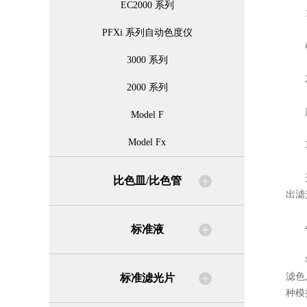
EC2000 系列
1
PFXi 系列自动色度仪
检定
3000 系列
2
2000 系列
用目
Model F
Model Fx
3
开启
比色皿/比色管
出滤
4
标准液
将模
滤色
标准滤光片
种模