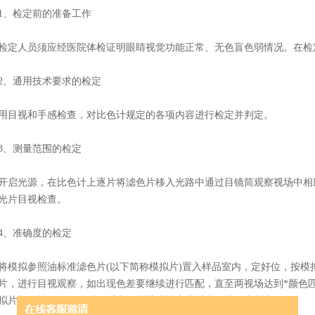
、检定前的准备工作
人员须应经医院体检证明眼睛视觉功能正常、无色盲色弱情况。在检
、通用技术要求的检定
视和手感检查，对比色计规定的各项内容进行检定并判定。
、测量范围的检定
光源，在比色计上逐片将滤色片移入光路中通过目镜筒观察视场中相应
光片目视检查。
、准确度的检定
拟参照油标准滤色片(以下简称模拟片)置入样品室内，定好位，按模
片，进行目视观察，如出现色差要继续进行匹配，直至两视场达到*颜色
拟片判别等级不一致时，以中间色模拟片为准对比色计作出判定。