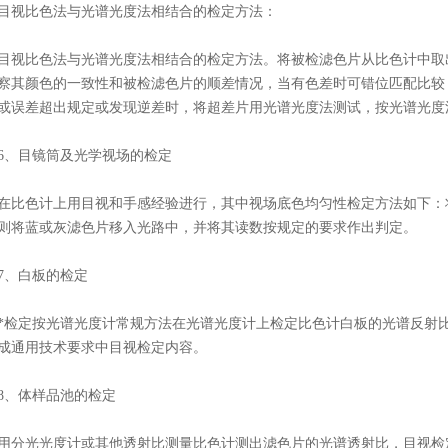
比色法与光谱光度法相结合的检定方法：
比色法与光谱光度法相结合的检定方法。将被检滤色片从比色计中取出
察其颜色的一致性和被检滤色片的顺差情况，当有色差时可错位匹配比较
或误差超出规定或发现逆差时，将超差片用光谱光度法测试，按光谱光度
、目镜筒及光学视场的检定
色计上用目视和手感经验进行，其中视场底色均匀性检定方法如下：将
则将蓝或灰滤色片移入光路中，并将其读数按规定的要求作出判定。
、白板的检定
定按光谱光度计常规方法在光谱光度计上检定比色计白板的光谱反射比
成通用技术要求中目视检定内容。
、体样品池的检定
光光度计或其他透射比测量比色计测出滤色片的光谱透射比，目视检定