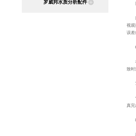
罗威邦水质分析配件
目视
目视
视观
误差
6
在比
致时
7
*检
真完
8
用分