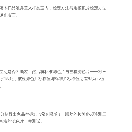
体样品池并置入样品室内，检定方法与用模拟片检定方法
通光表面。
别是否为顺差，然后将标准滤色片与被检滤色片一一对应
行*匹配，被检滤色片标称值与标准片标称值之差即为示值
定。
分别得出色品坐标x、y及刺激值Y，顺差的检验必须连测三
合格的滤色片一并测试。