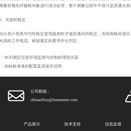
测量前预先对被检对象进行清洁处理，整个测量过程中不得污染其通光表
、光源的检定
色计底色均匀性检定发现超差时才做此项目的检定，否则免检此项目。
光源的工作电流。根据规定的要求作出判定。
篇：
BOD测定仪是环境监测与控制的理想仪器
篇：
铂钴标准液的配置及其保存说明
公司邮箱：
chinaoffice@tintometer.com
产品展示
技术支持
信息反馈