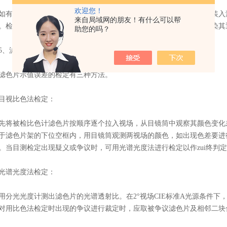
欢迎您！
符合要求的深色、中间色、浅色三种标准油样，也可将标准油样装入液
来自局域网的朋友！有什么可以帮
。检定前预先对被检液体样品池进行清洁处理整个测量过程中不得污染其
助您的吗？
、滤色片示值误差的检定
色片示值误差的检定有三种方法。
视比色法检定：
被检比色计滤色片按顺序逐个拉入视场，从目镜筒中观察其颜色变化差
于滤色片架的下位空框内，用目镜筒观测两视场的颜色，如出现色差要进
。当目测检定出现疑义或争议时，可用光谱光度法进行检定以作zui终判
谱光度法检定：
光光度计测出滤色片的光谱透射比。在2°视场CIE标准A光源条件下，
对用比色法检定时出现的争议进行裁定时，应取被争议滤色片及相邻二块