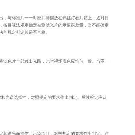
，与标准片一一对应并排摆放在钨丝灯看片箱上，逐对目
，按目视法规定确定被测滤光片的示值误差量，当不能确定
法的规定判定其是否合格。
滤色片全部移出光路，此时视场底色应均匀一致。当不一
和光谱选择性，对照规定的要求作出判定。后续检定应认
其透光面损伤、污染项目，对照规定的要求作出判定。注