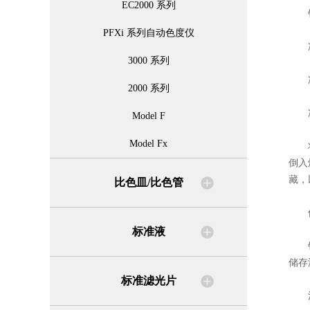
EC2000 系列
铂
PFXi 系列自动色度仪
准备
3000 系列
准备
2000 系列
准
Model F
Model Fx
将氯
倒入
藏，
比色皿/比色管
保
标准液
铂钴
储存
标准滤光片
注