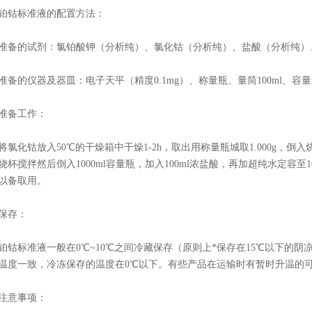
钴标准液的配置方法：
的试剂：氯铂酸钾（分析纯）、氯化钴（分析纯）、盐酸（分析纯）
的仪器及器皿：电子天平（精度0.1mg）、称量瓶、量筒100ml、容量瓶10
备工作：
化钴放入50℃的干燥箱中干燥1-2h，取出用称量瓶城取1.000g，倒入烧
烧杯搅拌然后倒入1000ml容量瓶，加入100ml浓盐酸，再加超纯水定容至
以备取用。
存：
标准液一般在0℃~10℃之间冷藏保存（原则上*保存在15℃以下的阴
温度一致，冷冻保存的温度在0℃以下。有些产品在运输时有暂时升温的
意事项：