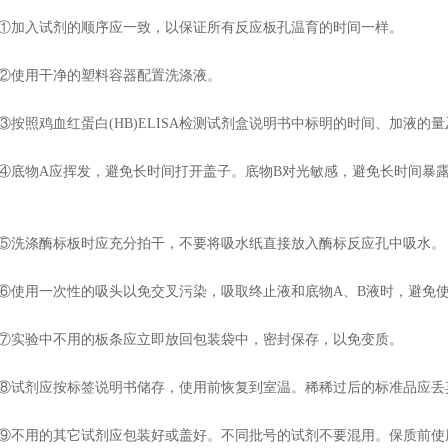
入试剂的顺序应一致，以保证所有反应板孔温育的时间一样。
使用干净的塑料容器配置洗涤液。
照鸡血红蛋白(HB)ELISA检测试剂盒说明书中标明的时间、加液的
物A应挥发，避免长时间打开盖子。底物B对光敏感，避免长时间暴露
涤酶标板时应充分拍干，不要将吸水纸直接放入酶标反应孔中吸水。
用一次性的吸头以免交叉污染，吸取终止液和底物A、B液时，避免使
验中不用的板条应立即放回包装袋中，密封保存，以免变质。
剂应按标签说明书储存，使用前恢复到室温。稀稀过后的标准品应丢
用的其它试剂应包装好或盖好。不同批号的试剂不要混用。保质前使