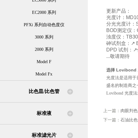
EC3000 系列
更新产品：
EC2000 系列
光度计：MD100
分光光度计：Spec
PFXi 系列自动色度仪
BOD测定仪：Oxi
浊度仪：TB300/
3000 系列
砷试剂盒：↗️ 
2000 系列
DPD 试剂：↗️
...敬请期待
Model F
选择
Lovibond
Model Fx
光度法是适用于
盛名的制造商之
比色皿/比色管
Lovibon
上一篇：
肉眼判色
标准液
下一篇：
石油比色
标准滤光片