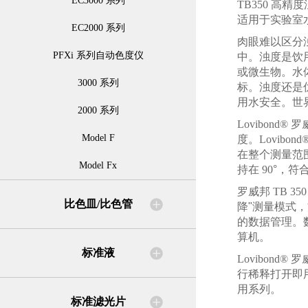
EC3000 系列
TB350
高精度
适用于实验室
EC2000 系列
肉眼难以区分
PFXi 系列自动色度仪
中。浊度是饮
或微生物。水
3000 系列
标。浊度还是
用水安全。世
2000 系列
Lovibond®
罗
Model F
度。Lovibond
在整个测量范
Model Fx
持在
90
°，符
罗威邦
TB 35
比色皿/比色管
降"测量模式
的数据管理。
算机。
标准液
Lovibond®
罗
行稀释打开即
用系列。
标准滤光片