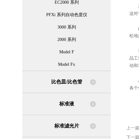
EC2000 系列
其次
这对
PFXi 系列自动色度仪
3000 系列
此外
松地
2000 系列
在实
Model F
品工
Model Fx
动和
总之
比色皿/比色管
各个
标准液
标准滤光片
上一
下一