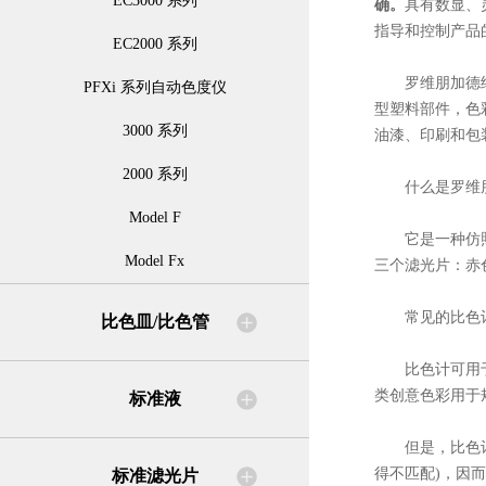
EC3000 系列
确。
具有数显、
指导和控制产品
EC2000 系列
罗维朋加德纳比
PFXi 系列自动色度仪
型塑料部件，色
3000 系列
油漆、印刷和包
2000 系列
什么是罗维朋
Model F
它是一种仿照人
Model Fx
三个滤光片：赤
常见的比色
比色皿/比色管
比色计可用于校
类创意色彩用于
标准液
但是，比色计也
得不匹配)，因
标准滤光片