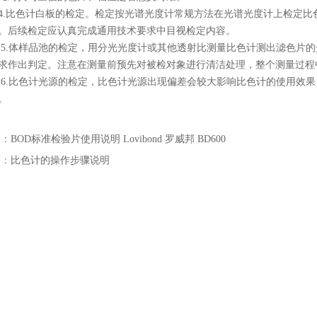
4.
比色计白板的检定。检定按光谱光度计常规方法在光谱光度计上检定比
。后续检定应认真完成通用技术要求中目视检定内容。
5.
体样品池的检定，用分光光度计或其他透射比测量比色计测出滤色片的
求作出判定。注意在测量前预先对被检对象进行清洁处理，整个测量过程
6.
比色计光源的检定，比色计光源出现偏差会较大影响比色计的使用效果
。
篇：
BOD标准检验片使用说明 Lovibond 罗威邦 BD600
篇：
比色计的操作步骤说明