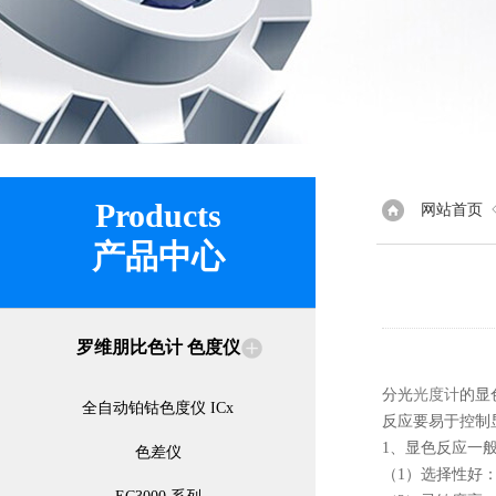
Products
网站首页
产品中心
罗维朋比色计 色度仪
分光
光度计
的显
全自动铂钴色度仪 ICx
反应要易于控制
1、
显色反应一
色差仪
（
1
）选择性好