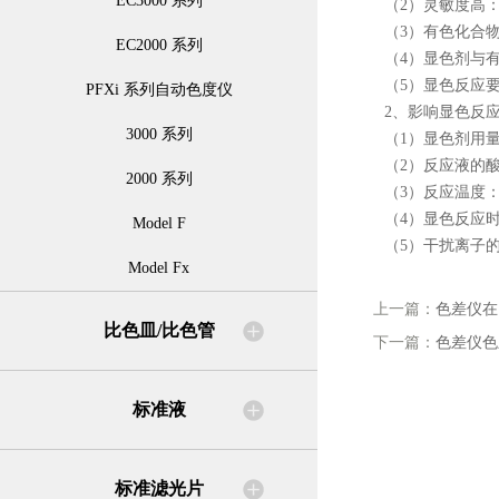
EC3000 系列
（
2
）灵敏度高
（
3
）有色化合
EC2000 系列
（
4
）显色剂与
（
5
）显色反应
PFXi 系列自动色度仪
2、
影响显色反
3000 系列
（
1
）显色剂用
（
2
）反应液的
2000 系列
（
3
）反应温度
（
4
）显色反应
Model F
（
5
）干扰离子
Model Fx
上一篇：
色差仪在
比色皿/比色管
下一篇：
色差仪色
标准液
标准滤光片