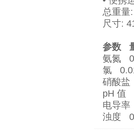
• 便携
总重量: 
尺寸: 41
参数 
氨氮 0.
氯 0.01
硝酸盐 0
pH 值 
电导率 0
浊度 0.