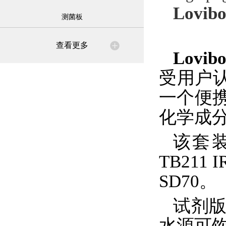
Lovib
测菌板
查看更多
Lovib
受用户认可
一个便
化学成
该套装
TB21
SD70。
试剂
水源可