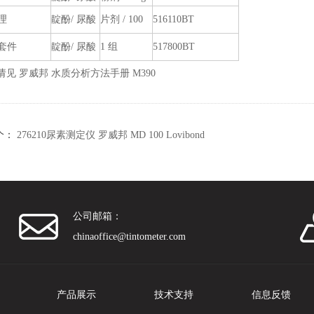
理
靛酚/ 尿酸
片剂 / 100
516110BT
套件
靛酚/ 尿酸
1 组
517800BT
请见 罗威邦 水质分析方法手册 M390
个：
276210尿素测定仪 罗威邦 MD 100 Lovibond
公司邮箱：
chinaoffice@tintometer.com
产品展示
技术支持
信息反馈