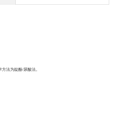
/L，化学方法为靛酚/尿酸法。