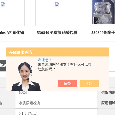
adns AF 氟化物
530840罗威邦 硝酸盐粉
530300铜离
剂 罗威邦
末试剂 M261
啉 vario 罗威邦
vibond
欢迎您！
来自局域网的朋友！有什么可以帮
概述
助您的吗？
Lovibond/罗威邦
货号
100次
供货周
途
水质尿素检测
应用领
0.1-2.5?mg/l