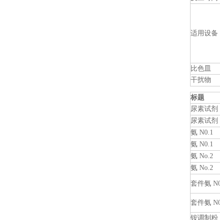
适用设备
比色皿
干扰物
标题
尿素试剂 
尿素试剂 
氨 N0.1
氨 N0.1
氨 No.2
氨 No.2
套件氨 N0.
套件氨 N0.
铵调制粉