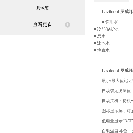
测试笔
Lovibond
罗威邦 
■ 饮用水
查看更多
■ 冷却/锅炉水
■ 废水
■ 泳池水
■ 地表水
Lovibond
罗威邦 
最小/最大值记
自动锁定测量值
自动关机：待机
图标显示屏，可
低电量显示“BAT
自动温度补偿：当