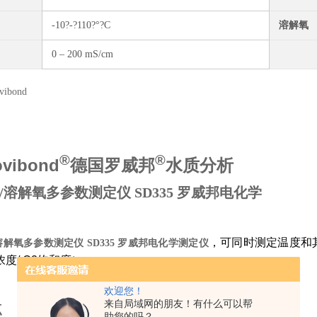
-10?-?110?°?C
溶解氧
0 – 200 mS/cm
®
®
vibond
德国罗威邦
水质分析
/溶解氧多参数测定仪 SD335 罗威邦电化学
，可同时测定温度和其他
/溶解氧多参数测定仪 SD335 罗威邦电化学
测定仪
浓度/ O2饱和度）
欢迎您！
来自局域网的朋友！有什么可以帮
点
助您的吗？