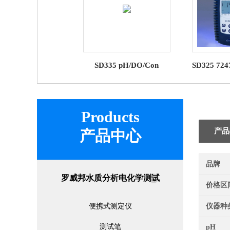
SD335 pH/DO/Con
SD325 7
724820pH/溶解氧/电导率
测定仪SD3
测定仪SD335 罗威邦电化
威
学
Products
产品
产品中心
品牌
罗威邦水质分析电化学测试
价格区
便携式测定仪
仪器种
测试笔
pH