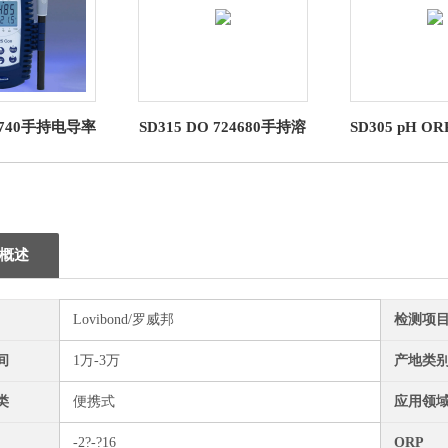
24740手持电导率
SD315 DO 724680手持溶
SD305 pH OR
25 ConTDS罗
解氧测量仪 SD315 罗威
持pH测量仪 S
邦电化学
邦电化学
邦电化学
概述
Lovibond/罗威邦
检测项
间
1万-3万
产地类
类
便携式
应用领
-2?-?16
ORP