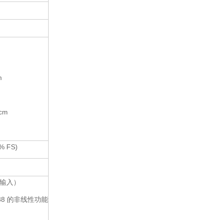
m
/cm
 % FS)
动输入）
88
的非线性功能