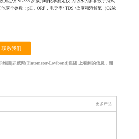
参数测定仪 SD335 罗威邦电化学测定仪 为防水的多参数手持式
两个参数：pH，ORP，电导率/ TDS /盐度和溶解氧（O2浓
联系我们
|罗威邦(Tintometer-Lovibond)集团 上看到的信息，谢
更多产品