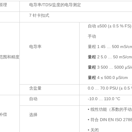
原理
电导率/TDS/盐度的电导测定
7 针卡扣式
自动 ≤500 (± 0.5 % FS)
手动
电导率
量程 1 45 … 500 mS/c
范围和精度
量程
2 5.0 … 50 mS/cm
量程
3 500 … 5000 μS
量程
4 ≤ 500.0 μS/cm
含盐量
0.0 … 70.0 PSU (± 0.5
自动
-10.0 … 110.0 °C
• 线性功能（系数的手
补偿
选择
•
DIN EN ISO 278
符合
•
关闭