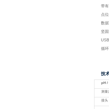
带有
点位
数据
坚固
US
循环
技
pH 
测量
接