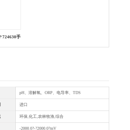
P 724630手
D305 罗威
测定仪
目
pH、溶解氧、ORP、电导率、TDS
别
进口
域
环保,化工,农林牧渔,综合
-2000.0?-?2000.0?mV