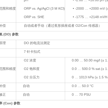
pH
• -2.00 … +16.00 pH (
范围和精度
ORP vs. Ag/AgCl (3 M KCl)
• -2000 … +2000 mV (
ORP vs. SHE
• -1775 … +2148 mVH 
补偿
自动或者手动（通过蕉形插座或者 O2/Con 传感器）
 (DO) 参数
原理
DO 的电流法测定
头
7 针卡扣式
O2 浓度
0.00 … 50.00 mg/l (± 1
范围和精度
O2
0.0 … 500.0 % sat.(± 1
饱和度
O2
0 … 1013 hPa (± 1.5 %
分压力
补偿
自动
0.0 … 50.0 °C
修正
自动
0 … 70 PSU
 (Con) 参数