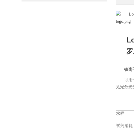
L
罗
铁离子
可用于
见光分光光
水样
试剂消耗