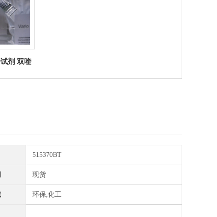
子试剂 双喹
Lovibond
515370BT
期
现货
域
环保,化工