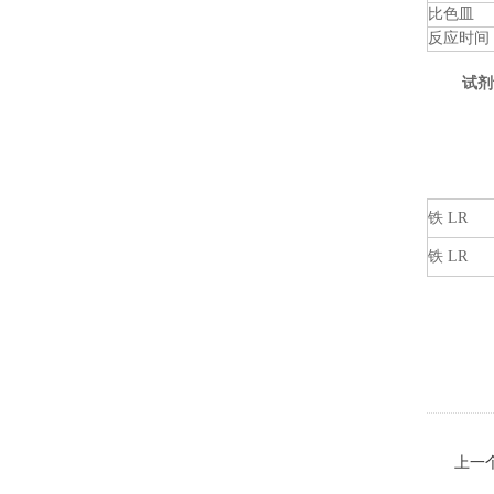
比色皿
反应时间
试剂
铁 LR
铁 LR
上一