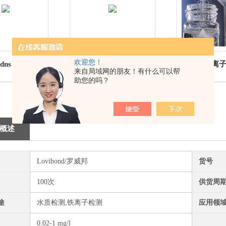
欢迎您！
adns AF 氟化物
530840罗威邦 硝酸盐粉
530300铜离
来自局域网的朋友！有什么可以帮
剂 罗威邦
末试剂 M261
啉 vario 罗威邦
助您的吗？
vibond
概述
Lovibond/罗威邦
货号
100次
供货周
途
水质检测,铁离子检测
应用领
0.02-1 mg/l