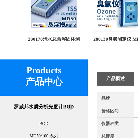
280170污水总悬浮固体测
280130臭氧测定仪 M
定仪 罗威邦 MD50 TSS
罗威邦Lovibond
Products
产品概述
产品中心
品牌
罗威邦水质分析光度计BOD
价格区间
BOD
仪器种类
MD50/100 系列
总硬度