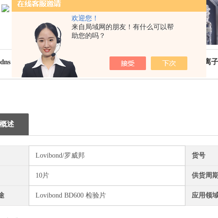
欢迎您！
来自局域网的朋友！有什么可以帮
助您的吗？
adns AF 氟化物
530840罗威邦 硝酸盐粉
530300铜离
剂 罗威邦
末试剂 M261
啉 vario 罗威邦
vibond
概述
Lovibond/罗威邦
货号
10片
供货周
途
Lovibond BD600 检验片
应用领