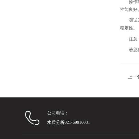
操作
性能良好
测试
稳定性。
注意
若您
上一
公司电话：
水质分析021-69910081