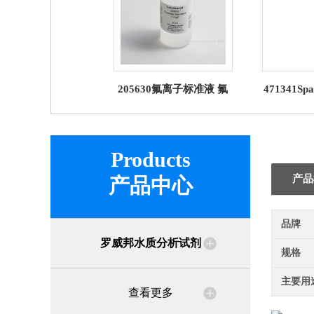
205630氟离子标准液 氟
471341Sp
化物标液试剂 罗威邦
无砷试
Lo
Products
产品
产品中心
品牌
罗威邦水质分析试剂
规格
主要用
查看更多