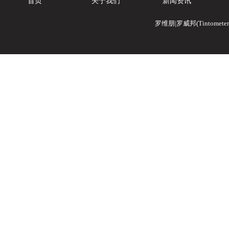
首页
关于我们
新闻资讯
罗维朋|罗威邦(Tintomete