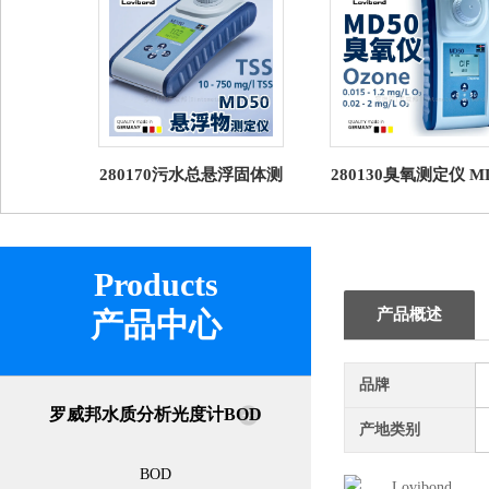
280170污水总悬浮固体测
280130臭氧测定仪 M
定仪 罗威邦 MD50 TSS
罗威邦Lovibond
Products
产品概述
产品中心
品牌
罗威邦水质分析光度计BOD
产地类别
BOD