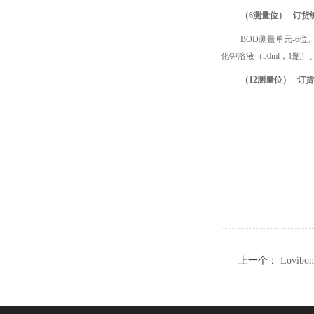
（6测量位） 订货编号
BOD测量单元-6
化钾溶液（50ml，1瓶
（12测量位） 订货编号
上一个：
Lovib