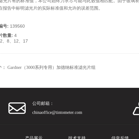
滤光片有的标准值，本公司始终力求尽可能与此数值相匹配。由于玻璃制
在报告中标明滤光片的实际标准值和允许的误差范围。
编号
:
139560
片数量
:
4
2、8、12、17
个：
Gardner（3000系列专用）加德纳标准滤光片组
公司邮箱：
chinaoffice@tintometer.com
产品展示
技术支持
信息反馈