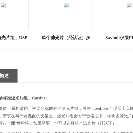
光片组，USP
单个滤光片（经认证）罗
Saybolt仅限P
维朋
列赛波特标
概述
纳标准滤光片组，Gardner
提供一系列适用于主要色标的标准滤光片组，可在 Lovibond
仪器上实施
®
，安装在与仪器匹配的支架上。滤光片组会附带合格证书，标明各滤光片
进行全面*性检验。如果需要，也可以选择单个滤光片（经认证）。